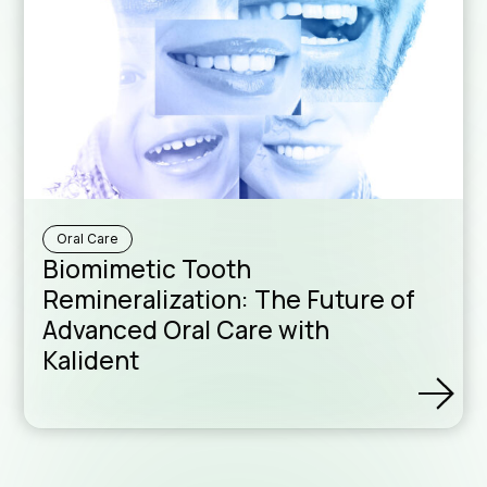
Downloa
Sales N
Oral Care
Biomimetic Tooth
Remineralization: The Future of
Advanced Oral Care with
Formul
Kalident
assist