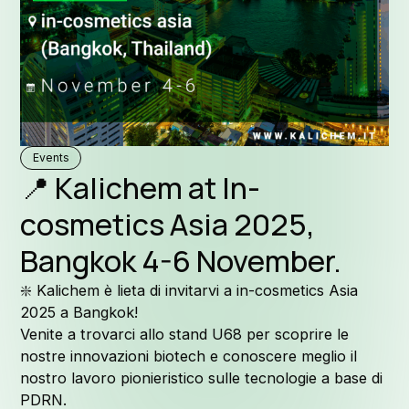
Formula
Why Kal
Events
📍 Kalichem at In-
cosmetics Asia 2025,
Bangkok 4-6 November.
Company 
❇️ Kalichem è lieta di invitarvi a in-cosmetics Asia
2025 a Bangkok!
Venite a trovarci allo stand U68 per scoprire le
nostre innovazioni biotech e conoscere meglio il
nostro lavoro pionieristico sulle tecnologie a base di
PDRN.