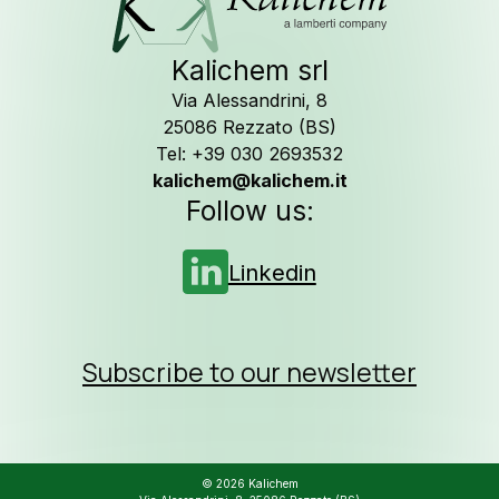
Kalichem srl
Via Alessandrini, 8
25086 Rezzato (BS)
Follow us on
Tel: +39 030 2693532
kalichem@kalichem.it
Follow us:
Linkedin
Subscribe to our newsletter
© 2026 Kalichem