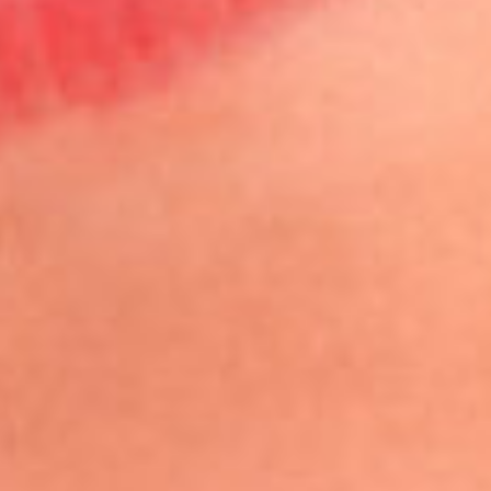
Qual
New