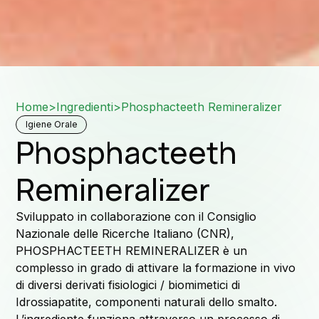
Rete d
Home
>
Ingredienti
>
Phosphacteeth Remineralizer
Igiene Orale
Phosphacteeth
A
Remineralizer
Sviluppato in collaborazione con il Consiglio
Nazionale delle Ricerche Italiano (CNR),
PHOSPHACTEETH REMINERALIZER è un
complesso in grado di attivare la formazione in vivo
f
di diversi derivati fisiologici / biomimetici di
Idrossiapatite, componenti naturali dello smalto.
L’ingrediente funziona attraverso un processo di