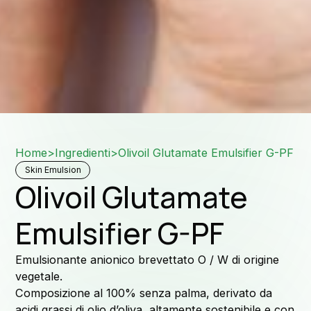
Rete 
Home
>
Ingredienti
>
Olivoil Glutamate Emulsifier G-PF
Skin Emulsion
Olivoil Glutamate
Emulsifier G-PF
Emulsionante anionico brevettato O / W di origine
vegetale.
Composizione al 100% senza palma, derivato da
acidi grassi di olio d’oliva, altamente sostenibile e con