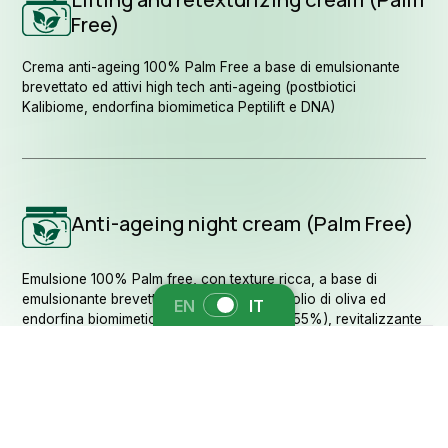
Free)
Crema anti-ageing 100% Palm Free a base di emulsionante
brevettato ed attivi high tech anti-ageing (postbiotici
Kalibiome, endorfina biomimetica Peptilift e DNA)
Anti-ageing night cream (Palm Free)
Emulsione 100% Palm free, con texture ricca, a base di
emulsionante brevettato da acidi grassi di olio di oliva ed
EN
IT
endorfina biomimetica. Azione anti-rugh (-55%), revitalizzante
e riparatrice.