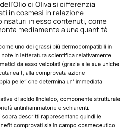
ell’Olio di Oliva si differenzia
zzati in cosmesi in relazione
oinsaturi in esso contenuti, come
ammonta mediamente a una quantità
come uno dei grassi più dermocompatibili in
 note in letteratura scientifica relativamente
osmetici da esso veicolati (grazie alle sue uniche
cutanea ), alla comprovata azione
doppia pelle” che determina un’ immediata
cative di acido linoleico, componente strutturale
rietà antinfiammatorie e schiarenti.
ri sopra descritti rappresentano quindi le
a, benefit comprovati sia in campo cosmeceutico