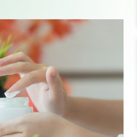
vora con noi
wsletter
Iscriviti a
ISCRIVI