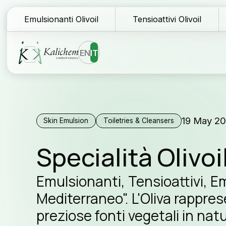
Emulsionanti Olivoil
Tensioattivi Olivoil
EN
IT
Homepage
Bl
19 May 20
Skin Emulsion
Toiletries & Cleansers
Ingredienti
Do
Specialità Olivo
Formule
Re
Emulsionanti, Tensioattivi, Emol
Perchè Kalichem?
As
Mediterraneo". L'Oliva rappre
preziose fonti vegetali in natu
La nostra storia
Co