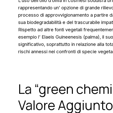
L’uso dell’olio d’oliva in cosmesi soddisfa br
rappresentando un’ opzione di grande rilievo p
processo di approvvigionamento a partire da d
sua biodegradabilità e del trascurabile impa
Rispetto ad altre fonti vegetali frequentem
esempio l’ Elaeis Guineenesis (palma), il suo 
significativo, soprattutto in relazione alla to
rischi annessi nei confronti di specie vegetal
La “green chemis
Valore Aggiunto