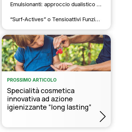
Emulsionanti:
approccio dualistico contro la se
“Surf-Actives” o Tensioattivi Funzionali: detersio
lla nostra newsletter
TI
PROSSIMO ARTICOLO
Specialità cosmetica
innovativa ad azione
igienizzante “long lasting”