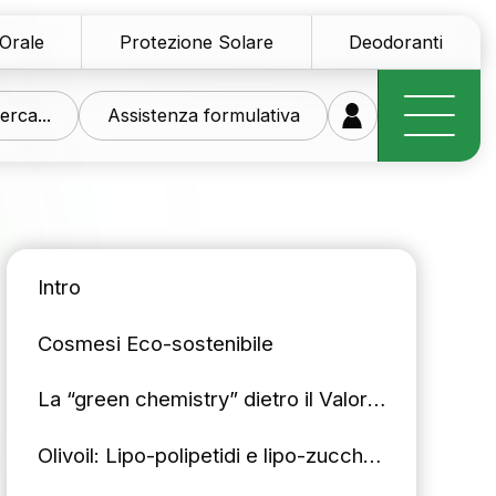
 Orale
Protezione Solare
Deodoranti
erca...
Assistenza formulativa
Intro
Cosmesi Eco-sostenibile
stra ricerca al vostro
zio
La “green chemistry” dietro il Valore Aggiunto
di materie prime innovative per il settore personal
Olivoil: Lipo-polipetidi e lipo-zuccheri vegetali
smetico