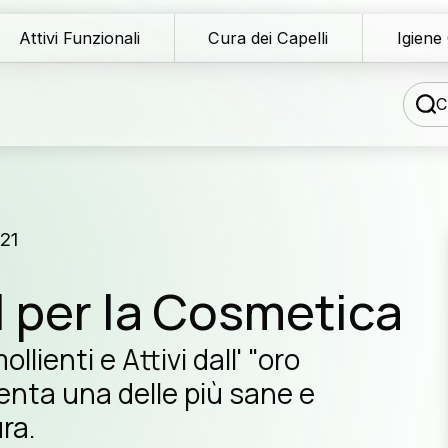
Attivi Funzionali
Cura dei Capelli
Igiene
C
og tecnico
21
wnload Area
il per la Cosmetica
La no
te di distribuzione
lienti e Attivi dall' "oro
servi
sistenza formulativa
senta una delle più sane e
Produttori 
ra.
ntattaci
care e co