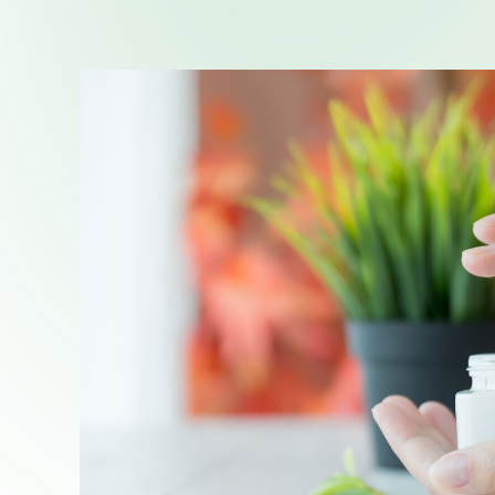
Qualità e Servizi
La
News ed Eventi
Ne
Seguici su
Linkedin