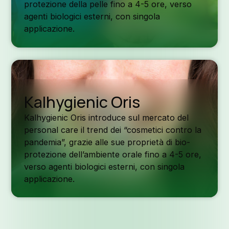
protezione della pelle fino a 4-5 ore, verso
agenti biologici esterni, con singola
applicazione.
Kalhygienic Oris
Kalhygienic Oris introduce sul mercato del
personal care il trend dei “cosmetici contro la
pandemia”, grazie alle sue proprietà di bio-
protezione dell’ambiente orale fino a 4-5 ore,
verso agenti biologici esterni, con singola
applicazione.