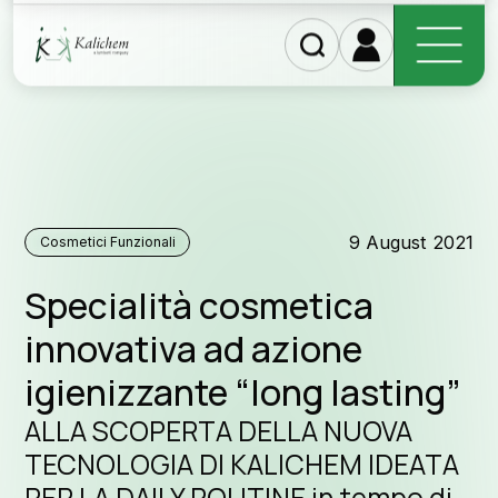
Scopri i nostri prodotti
9 August 2021
Cosmetici Funzionali
Specialità cosmetica
innovativa ad azione
igienizzante “long lasting”
ALLA SCOPERTA DELLA NUOVA
TECNOLOGIA DI KALICHEM IDEATA
PER LA DAILY ROUTINE in tempo di