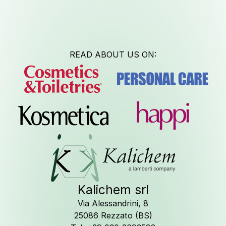
Lavora c
READ ABOUT US ON:
Newsle
Kalichem srl
Seguici su
Li
Via Alessandrini, 8
25086 Rezzato (BS)