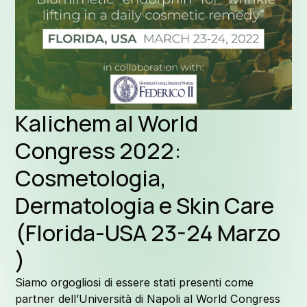
Form
Perchè Ka
Kalichem al World
Congress 2022:
Cosmetologia,
La nostra
Dermatologia e Skin Care
(Florida-USA 23-24 Marzo
)
Qualità e 
Siamo orgogliosi di essere stati presenti come
partner dell’Università di Napoli al World Congress