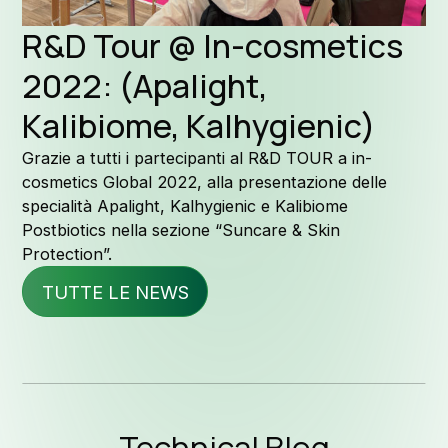
Formu
R&D Tour @ In-cosmetics
2022: (Apalight,
Perchè Kal
Kalibiome, Kalhygienic)
Grazie a tutti i partecipanti al R&D TOUR a in-
cosmetics Global 2022, alla presentazione delle
specialità Apalight, Kalhygienic e Kalibiome
La nostra 
Postbiotics nella sezione “Suncare & Skin
Protection”.
TUTTE LE NEWS
Qualità e S