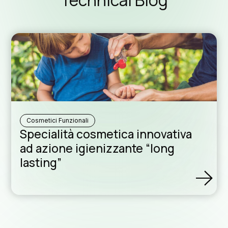
Technical Blog
News ed E
Blog tec
Download
Cosmetici Funzionali
Specialità cosmetica innovativa
ad azione igienizzante “long
lasting”
Rete di distr