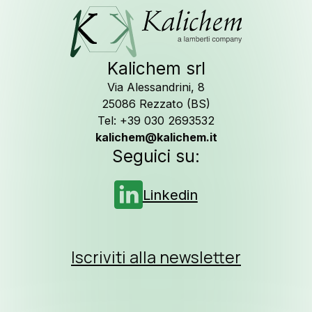
Newslet
Kalichem srl
Via Alessandrini, 8
25086 Rezzato (BS)
Tel: +39 030 2693532
Seguici su
Lin
kalichem@kalichem.it
Seguici su:
Linkedin
Iscriviti alla newsletter