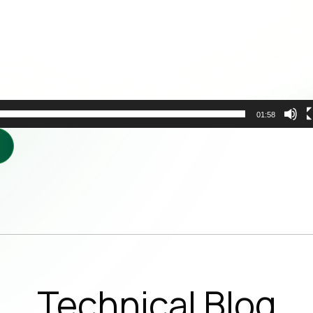
vora con noi
wsletter
01:58
Iscriviti a
S
ISCRIVI
Technical Blog