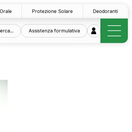
 Orale
Protezione Solare
Deodoranti
erca...
Assistenza formulativa
stra ricerca al vostro
zio
di materie prime innovative per il settore personal
smetico