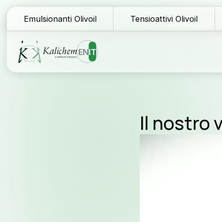
Emulsionanti Olivoil
Tensioattivi Olivoil
EN
IT
Homepage
Bl
Il nostro 
Ingredienti
Do
Video
Player
Formule
Re
Perchè Kalichem?
As
La nostra storia
Co