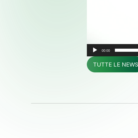
Qualità e Servizi
La
News ed Eventi
Ne
Seguici su
Linkedin
00:00
TUTTE LE NEW