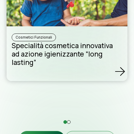
Rete di dis
Cosmetici Funzionali
Specialità cosmetica innovativa
Assist
ad azione igienizzante “long
lasting”
formul
Contat