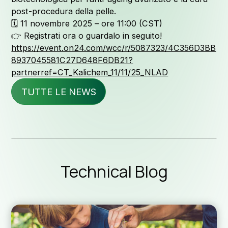
post-procedura della pelle.
🗓 11 novembre 2025 – ore 11:00 (CST)
👉 Registrati ora o guardalo in seguito!
News ed 
https://event.on24.com/wcc/r/5087323/4C356D3BB
8937045581C27D648F6DB21?
partnerref=CT_Kalichem_11/11/25_NLAD
TUTTE LE NEWS
Blog te
Technical Blog
Downloa