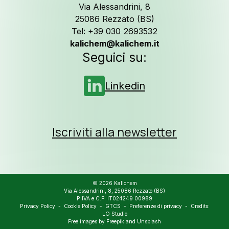
Seguici su
L
Via Alessandrini, 8
25086 Rezzato (BS)
Tel: +39 030 2693532
kalichem@kalichem.it
Seguici su:
Linkedin
Iscriviti alla newsletter
© 2026 Kalichem
Via Alessandrini, 8, 25086 Rezzato (BS)
P.IVA e C.F. IT024249 00989
Privacy Policy
-
Cookie Policy
-
GTCS
-
Preferenze di privacy
- Credits:
LO Studio
Free images by
Freepik
and
Unsplash