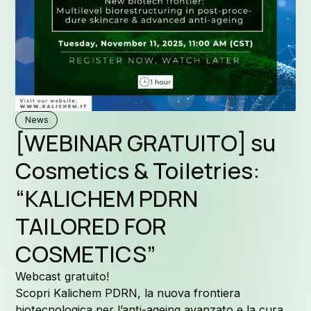
Form
Perchè Ka
News
[WEBINAR GRATUITO] su
Cosmetics & Toiletries:
“KALICHEM PDRN
La nostra
TAILORED FOR
COSMETICS”
Webcast gratuito!
Qualità e
Scopri Kalichem PDRN, la nuova frontiera
biotecnologica per l’anti-ageing avanzato e la cura