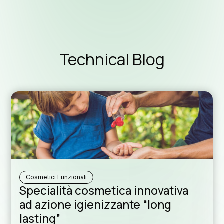
News ed 
Technical Blog
Blog te
Download
Cosmetici Funzionali
Specialità cosmetica innovativa
Rete di dist
ad azione igienizzante “long
lasting”