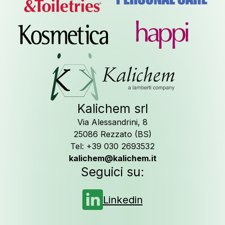
Newsle
Kalichem srl
Via Alessandrini, 8
25086 Rezzato (BS)
Seguici su
Li
Tel: +39 030 2693532
kalichem@kalichem.it
Seguici su:
Linkedin