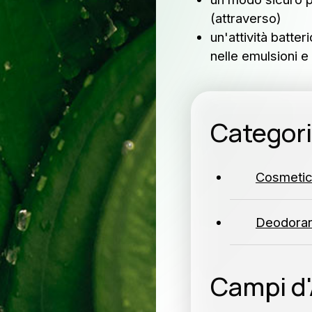
vora con noi
(attraverso)
un'attività batter
wsletter
nelle emulsioni e
Categor
Iscriviti a
ISCRIVI
Cosmetici
Deodoran
Campi d'