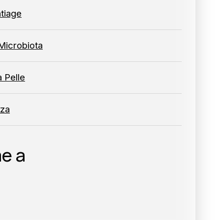
tiage
Microbiota
a Pelle
za
e a