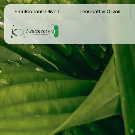
Emulsionanti Olivoil
Tensioattivi Olivoil
EN
IT
Homepage
Bl
Ingredienti
Do
Formule
Re
Perchè Kalichem?
As
La nostra storia
Co