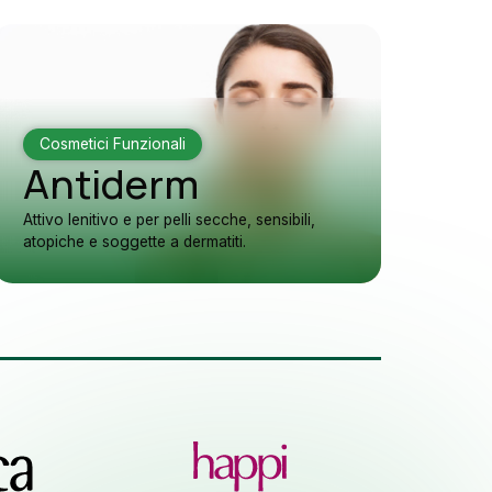
Cosmetici Funzionali
Antiderm
Attivo lenitivo e per pelli secche, sensibili,
atopiche e soggette a dermatiti.