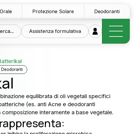
 Orale
Protezione Solare
Deodoranti
erca...
Assistenza formulativa
Batterikal
Deodoranti
kal
stra ricerca al vostro
inazione equilibrata di oli vegetali specifici
ibatteriche (es. anti Acne e deodoranti
zio
na composizione interamente a base vegetale.
 rappresenta:
di materie prime innovative per il settore personal
smetico
r inibire la proliferazione microbica