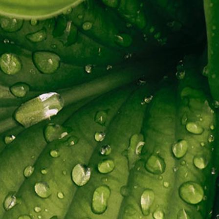
Qualità e Servizi
La
News ed Eventi
Ne
Seguici su
Linkedin