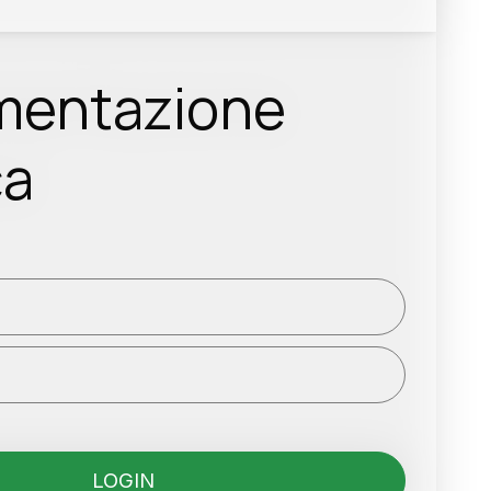
entazione
ca