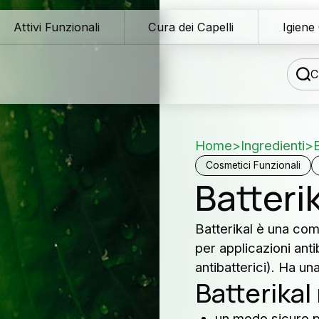
Attivi Funzionali
Cura dei Capelli
Igiene
C
Home
>
Ingredienti
>
og tecnico
Cosmetici Funzionali
Batteri
wnload Area
La no
Batterikal è una comb
te di distribuzione
per applicazioni ant
servi
sistenza formulativa
antibatterici). Ha u
Batterikal
Produttori 
ntattaci
care e co
un modo sicuro pe