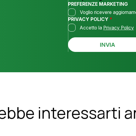
G
O
PREFERENZE MARKETING
G
N
Voglio ricevere aggiornamen
I
O
O
PRIVACY POLICY
*
P
*
O
Accetto la
Privacy Policy
L
I
C
INVIA
Y
ebbe interessarti 