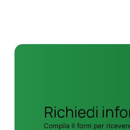
Richiedi inf
Compila il form per ricever