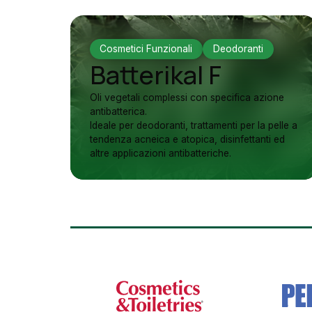
Cosmetici Funzionali
Deodoranti
Batterikal F
Oli vegetali complessi con specifica azione
antibatterica.
Ideale per deodoranti, trattamenti per la pelle a
tendenza acneica e atopica, disinfettanti ed
altre applicazioni antibatteriche.