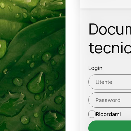
Docum
tecni
Login
Ricordami