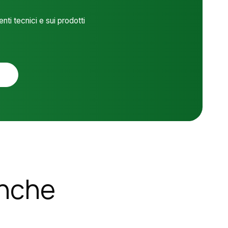
I
T
ti tecnici e sui prodotti
À
*
anche