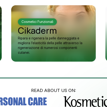
Cosmetici Funzionali
Cikaderm
Ripara e rigenera la pelle danneggiata e
migliora l’elasticità della pelle attraverso la
rigenerazione di numerosi componenti
cutanei.
READ ABOUT US ON: