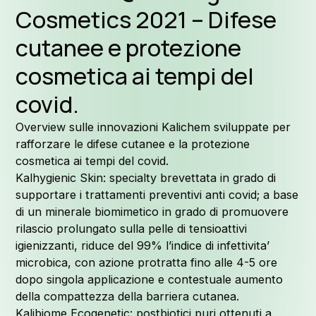
Cosmetics 2021 – Difese
Form
cutanee e protezione
cosmetica ai tempi del
covid.
Perchè K
Overview sulle innovazioni Kalichem sviluppate per
rafforzare le difese cutanee e la protezione
cosmetica ai tempi del covid.
Kalhygienic Skin: specialty brevettata in grado di
supportare i trattamenti preventivi anti covid; a base
La nostr
di un minerale biomimetico in grado di promuovere
rilascio prolungato sulla pelle di tensioattivi
igienizzanti, riduce del 99% l’indice di infettivita’
microbica, con azione protratta fino alle 4-5 ore
dopo singola applicazione e contestuale aumento
della compattezza della barriera cutanea.
Kalibiome Ecogenetic: postbiotici puri ottenuti a