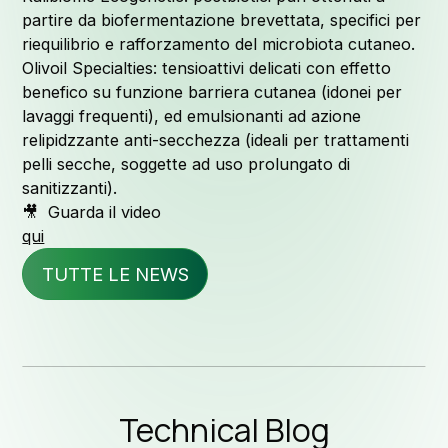
Qualità e
partire da biofermentazione brevettata, specifici per
riequilibrio e rafforzamento del microbiota cutaneo.
Olivoil Specialties: tensioattivi delicati con effetto
benefico su funzione barriera cutanea (idonei per
lavaggi frequenti), ed emulsionanti ad azione
News ed
relipidzzante anti-secchezza (ideali per trattamenti
pelli secche, soggette ad uso prolungato di
sanitizzanti).
🎥 Guarda il video
qui
Blog t
TUTTE LE NEWS
Downloa
Technical Blog